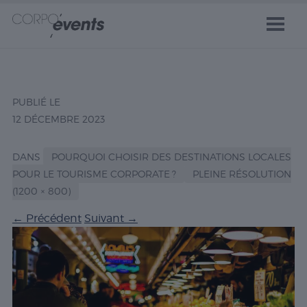
PUBLIÉ LE
12 DÉCEMBRE 2023
DANS
POURQUOI CHOISIR DES DESTINATIONS LOCALES
POUR LE TOURISME CORPORATE ?
PLEINE RÉSOLUTION
(1200 × 800)
←
Précédent
Suivant
→