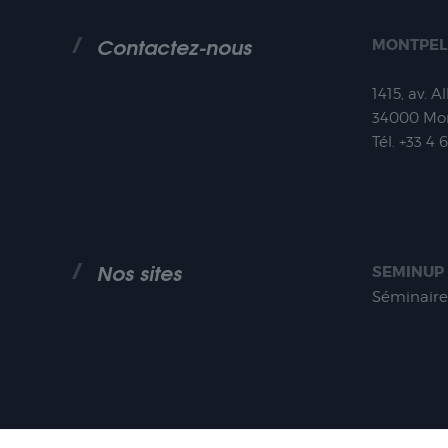
Contactez-nous
MONTPEL
1415, av. A
34000
Mon
Tél.
+33 4 
Nos sites
SEMINUP
Séminaire