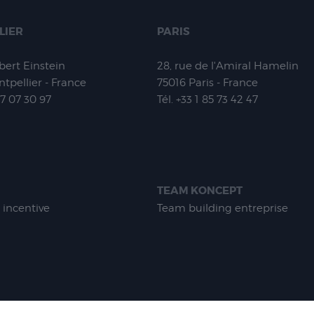
LIER
PARIS
lbert Einstein
28, rue de l'Amiral Hamelin
tpellier - France
75016
Paris - France
67 07 30 97
Tél.
+33 1 85 73 42 47
TEAM KONCEPT
 incentive
Team building entreprise