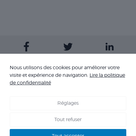
Contactez-nous
Nous utilisons des cookies pour améliorer votre
visite et expérience de navigation.
Lire la politique
Nos sites
de confidentialité
Réglages
COOKIES
-
MENTIONS LÉGALES
-
CONDITIONS GÉNÉRALES DE
VENTE
-
NOS RÉFÉRENCES
Tout refuser
Copyright 2026 - Corpo’Events Agence événementielle
SIRET : 484 434 477 00036 - TVA : FR70 484 434 477 - RC :
Tout accepter
HISCOX HA RCP0278466 - CNIL : 1245532 - AGENT VOYAGES :