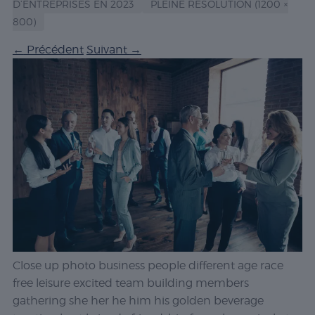
D’ENTREPRISES EN 2023
PLEINE RÉSOLUTION (1200 ×
800)
←
Précédent
Suivant
→
Close up photo business people different age race
free leisure excited team building members
gathering she her he him his golden beverage