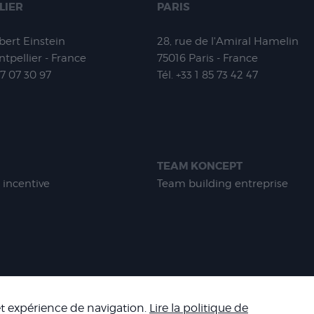
LIER
PARIS
lbert Einstein
28, rue de l'Amiral Hamelin
tpellier - France
75016
Paris - France
67 07 30 97
Tél.
+33 1 85 73 42 47
TEAM KONCEPT
 incentive
Team building entreprise
-
MENTIONS LÉGALES
-
CONDITIONS GÉNÉRALES DE VENTE
-
NOS R
 et expérience de navigation.
Lire la politique de