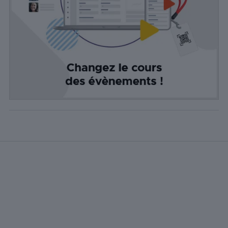
de médias
sociaux, la
collecte de
commentaires
et d'autres
fonctionnalités
tierces.
Publicité
Les cookies de
publicité sont
utilisés pour
fournir aux
visiteurs des
publicités
personnalisées
basées sur les
pages visitées
précédemment
et analyser
l'efficacité de la
campagne