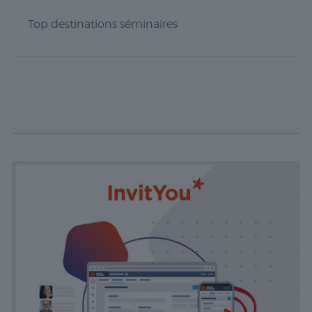
fournir des
informations
Top destinations séminaires
sur le
nombre de
visiteurs, le
taux de
rebond, la
source de
trafic, etc.
Experience
Ces cookies
permettent
d'exécuter
certaines
fonctionnalités
telles que le
partage du
contenu du
site Web sur
des
plateformes