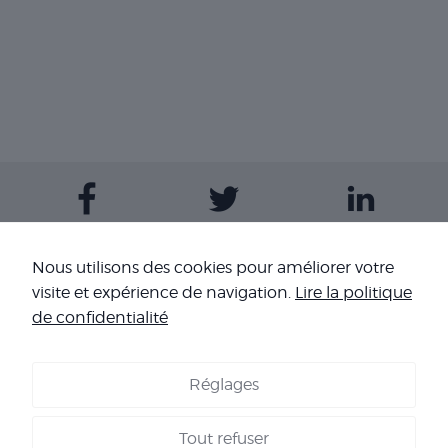
Contactez-nous
Nous utilisons des cookies pour améliorer votre
visite et expérience de navigation.
Lire la politique
Nos sites
de confidentialité
Réglages
COOKIES
-
MENTIONS LÉGALES
-
CONDITIONS GÉNÉRALES DE
VENTE
-
NOS RÉFÉRENCES
Tout refuser
Copyright 2026 - Corpo’Events Agence événementielle