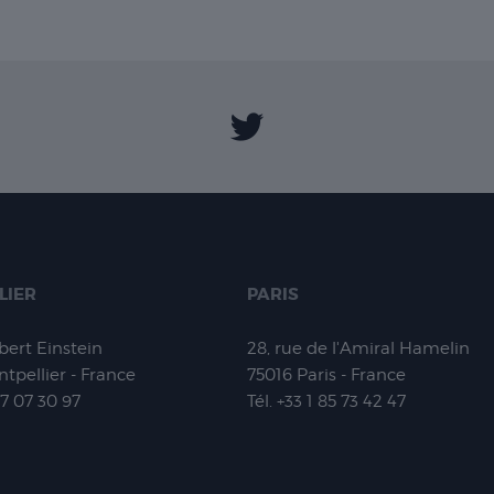
LIER
PARIS
lbert Einstein
28, rue de l'Amiral Hamelin
tpellier - France
75016
Paris - France
67 07 30 97
Tél.
+33 1 85 73 42 47