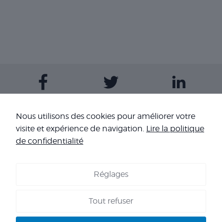
Contactez-nous
Nous utilisons des cookies pour améliorer votre
visite et expérience de navigation.
Lire la politique
Nos sites
de confidentialité
Réglages
COOKIES
-
MENTIONS LÉGALES
-
CONDITIONS GÉNÉRALES DE
VENTE
-
NOS RÉFÉRENCES
Tout refuser
Copyright 2026 - Corpo’Events Agence événementielle
SIRET : 484 434 477 00036 - TVA : FR70 484 434 477 - RC :