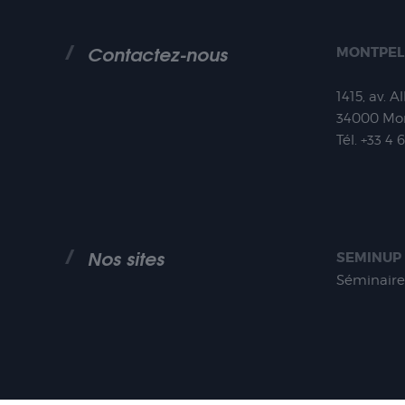
Contactez-nous
MONTPEL
1415, av. A
34000
Mon
Tél.
+33 4 
Nos sites
SEMINUP
Séminaire