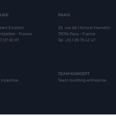
LIER
PARIS
lbert Einstein
28, rue de l'Amiral Hamelin
tpellier - France
75016
Paris - France
67 07 30 97
Tél.
+33 1 85 73 42 47
TEAM KONCEPT
 incentive
Team building entreprise