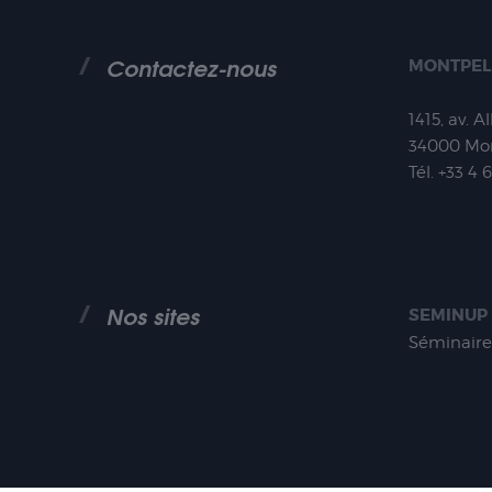
Contactez-nous
MONTPEL
1415, av. A
34000
Mon
Tél.
+33 4 
Nos sites
SEMINUP
Séminaire