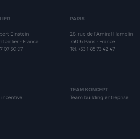
LIER
PARIS
lbert Einstein
28, rue de l'Amiral Hamelin
tpellier - France
75016
Paris - France
67 07 30 97
Tél.
+33 1 85 73 42 47
TEAM KONCEPT
 incentive
Team building entreprise