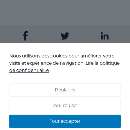
Contactez-nous
Nous utilisons des cookies pour améliorer votre
visite et expérience de navigation.
Lire la politique
Nos sites
de confidentialité
Réglages
COOKIES
-
MENTIONS LÉGALES
-
CONDITIONS GÉNÉRALES DE
VENTE
-
NOS RÉFÉRENCES
Tout refuser
Copyright 2026 - Corpo’Events Agence événementielle
SIRET : 484 434 477 00036 - TVA : FR70 484 434 477 - RC :
Tout accepter
HISCOX HA RCP0278466 - CNIL : 1245532 - AGENT VOYAGES :
IM 013100060