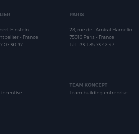
LIER
PARIS
lbert Einstein
28, rue de l'Amiral Hamelin
tpellier - France
75016
Paris - France
67 07 30 97
Tél.
+33 1 85 73 42 47
TEAM KONCEPT
 incentive
Team building entreprise