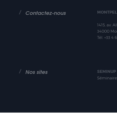
Contactez-nous
MONTPEL
1415, av. A
34000
Mon
Tél.
+33 4 
Nos sites
SEMINUP
Séminaire