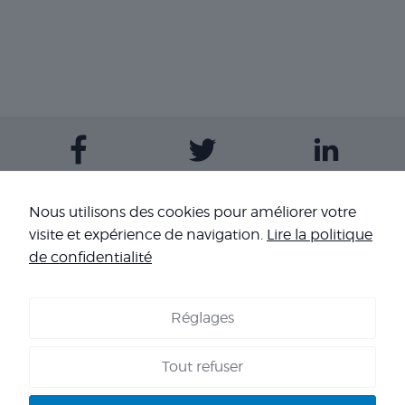
Contactez-nous
Nous utilisons des cookies pour améliorer votre
visite et expérience de navigation.
Lire la politique
Nos sites
de confidentialité
Réglages
COOKIES
-
MENTIONS LÉGALES
-
CONDITIONS GÉNÉRALES DE
VENTE
-
NOS RÉFÉRENCES
Tout refuser
Copyright 2026 - Corpo’Events Agence événementielle
SIRET : 484 434 477 00036 - TVA : FR70 484 434 477 - RC :