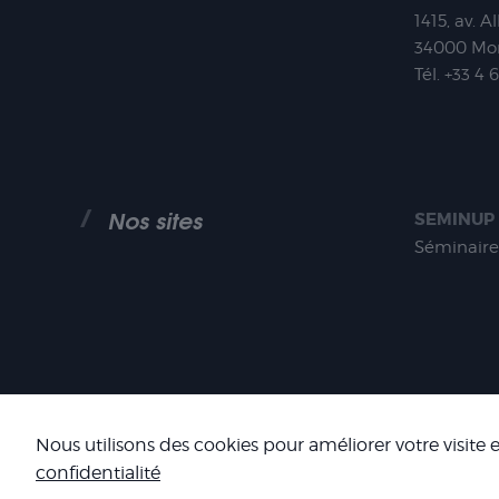
1415, av. A
34000
Mon
Tél.
+33 4 
Nos sites
SEMINUP
Séminaire
COOKIES
Nous utilisons des cookies pour améliorer votre visite
confidentialité
SIRET : 484 434 477 00036 - TV