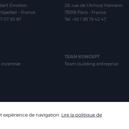
lbert Einstein
28, rue de l'Amiral Hamelin
tpellier - France
75016
Paris - France
67 07 30 97
Tél.
+33 1 85 73 42 47
TEAM KONCEPT
 incentive
Team building entreprise
-
MENTIONS LÉGALES
-
CONDITIONS GÉNÉRALES DE VENTE
-
NOS R
 et expérience de navigation.
Lire la politique de
Copyright 2026 - Corpo’Events Agence événementielle
A : FR70 484 434 477 - RC : HISCOX HA RCP0278466 - CNIL : 1245532