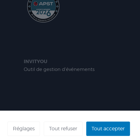
INVITYOU
Outil de gestion d'événements
ÉFÉRENCES
Réglages
Tout refuser
Tout accepter
 - AGENT VOYAGES : IM 013100060