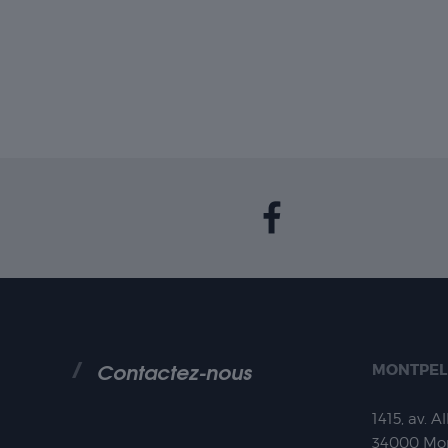
Contactez-nous
MONTPEL
1415, av. A
34000
Mon