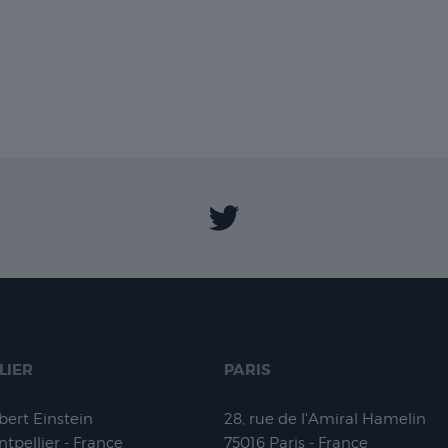
LIER
PARIS
lbert Einstein
28, rue de l'Amiral Hamelin
tpellier - France
75016
Paris - France