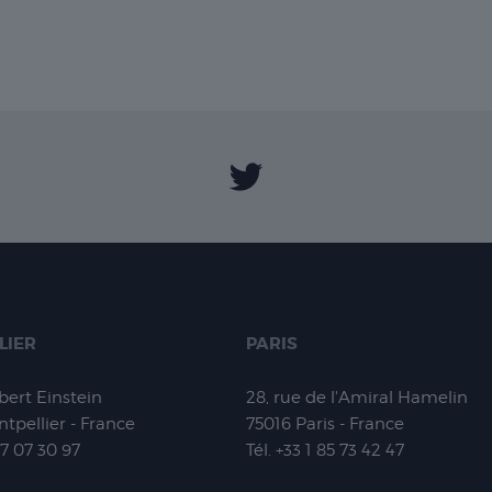
LIER
PARIS
lbert Einstein
28, rue de l'Amiral Hamelin
tpellier - France
75016
Paris - France
67 07 30 97
Tél.
+33 1 85 73 42 47