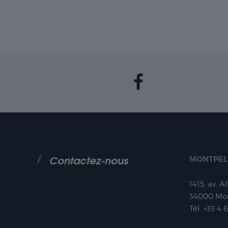
Contactez-nous
MONTPEL
1415, av. A
34000
Mon
Tél.
+33 4 