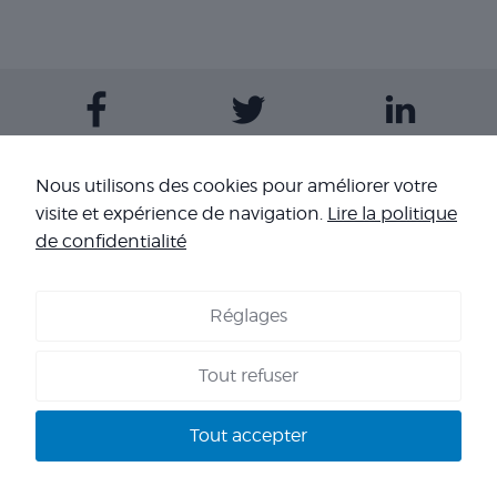
Contactez-nous
Nous utilisons des cookies pour améliorer votre
visite et expérience de navigation.
Lire la politique
Nos sites
de confidentialité
Réglages
COOKIES
-
MENTIONS LÉGALES
-
CONDITIONS GÉNÉRALES DE
VENTE
-
NOS RÉFÉRENCES
Tout refuser
Copyright 2026 - Corpo’Events Agence événementielle
SIRET : 484 434 477 00036 - TVA : FR70 484 434 477 - RC :
Tout accepter
HISCOX HA RCP0278466 - CNIL : 1245532 - AGENT VOYAGES :
IM 013100060