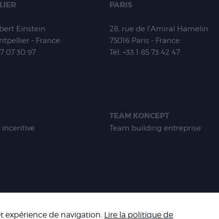
LIER
PARIS
lbert Einstein
28, rue de l'Amiral Hamelin
tpellier - France
75016
Paris - France
67 07 30 97
Tél.
+33 1 85 73 42 47
TEAM KONCEPT
 incentive
Team building entreprise
-
MENTIONS LÉGALES
-
CONDITIONS GÉNÉRALES DE VENTE
-
NOS R
 et expérience de navigation.
Lire la politique de