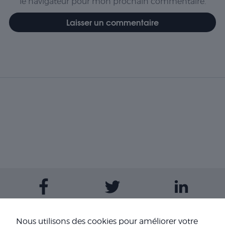
le navigateur pour mon prochain commentaire.
Contactez-nous
Nous utilisons des cookies pour améliorer votre