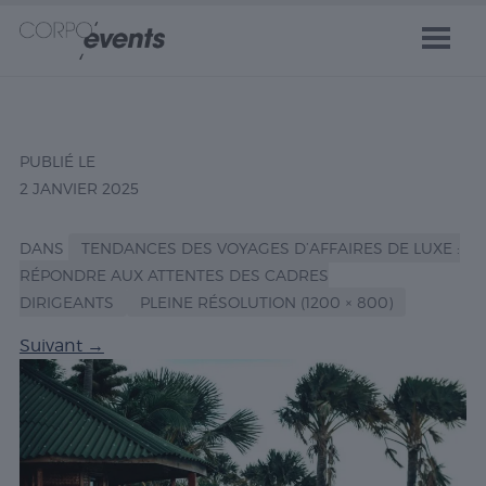
PUBLIÉ LE
2 JANVIER 2025
DANS
TENDANCES DES VOYAGES D’AFFAIRES DE LUXE :
RÉPONDRE AUX ATTENTES DES CADRES
DIRIGEANTS
PLEINE RÉSOLUTION (1200 × 800)
Suivant
→