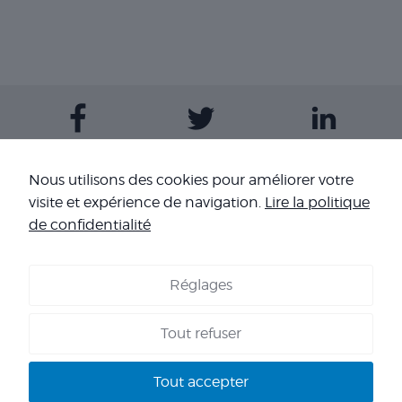
Contactez-nous
Nous utilisons des cookies pour améliorer votre
visite et expérience de navigation.
Lire la politique
Nos sites
de confidentialité
Réglages
COOKIES
-
MENTIONS LÉGALES
-
CONDITIONS GÉNÉRALES DE
VENTE
-
NOS RÉFÉRENCES
Tout refuser
Copyright 2026 - Corpo’Events Agence événementielle
SIRET : 484 434 477 00036 - TVA : FR70 484 434 477 - RC :
Tout accepter
HISCOX HA RCP0278466 - CNIL : 1245532 - AGENT VOYAGES :
IM 013100060