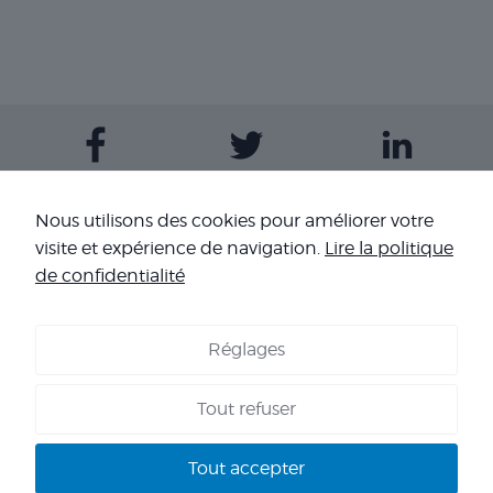
Contactez-nous
Nous utilisons des cookies pour améliorer votre
visite et expérience de navigation.
Lire la politique
Nos sites
de confidentialité
Réglages
COOKIES
-
MENTIONS LÉGALES
-
CONDITIONS GÉNÉRALES DE
VENTE
-
NOS RÉFÉRENCES
Tout refuser
Copyright 2026 - Corpo’Events Agence événementielle
SIRET : 484 434 477 00036 - TVA : FR70 484 434 477 - RC :
Tout accepter
HISCOX HA RCP0278466 - CNIL : 1245532 - AGENT VOYAGES :
IM 013100060