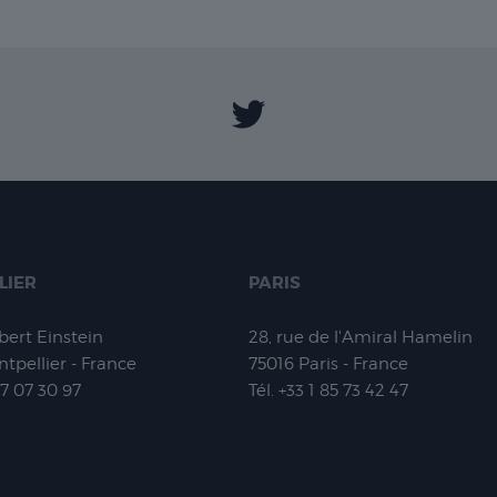
LIER
PARIS
lbert Einstein
28, rue de l'Amiral Hamelin
tpellier - France
75016
Paris - France
67 07 30 97
Tél.
+33 1 85 73 42 47