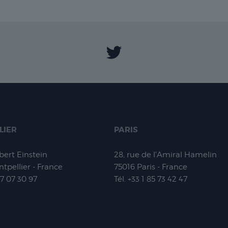
LIER
PARIS
lbert Einstein
28, rue de l'Amiral Hamelin
tpellier - France
75016
Paris - France
67 07 30 97
Tél.
+33 1 85 73 42 47