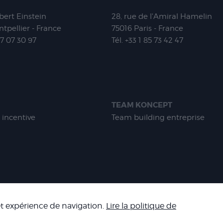
lbert Einstein
28, rue de l'Amiral Hamelin
tpellier - France
75016
Paris - France
67 07 30 97
Tél.
+33 1 85 73 42 47
TEAM KONCEPT
 incentive
Team building entreprise
-
MENTIONS LÉGALES
-
CONDITIONS GÉNÉRALES DE VENTE
-
NOS R
 et expérience de navigation.
Lire la politique de
Copyright 2026 - Corpo’Events Agence événementielle
A : FR70 484 434 477 - RC : HISCOX HA RCP0278466 - CNIL : 1245532