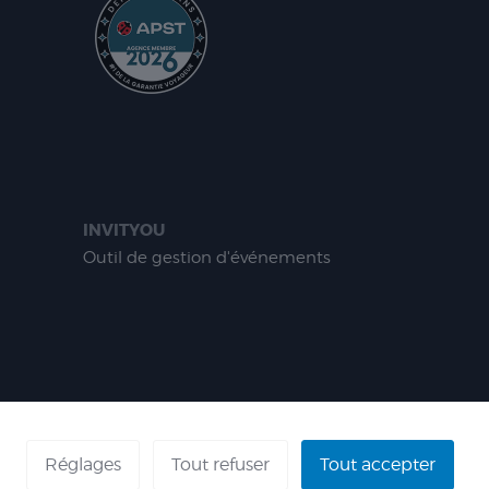
INVITYOU
Outil de gestion d'événements
ÉFÉRENCES
Réglages
Tout refuser
Tout accepter
 - AGENT VOYAGES : IM 013100060