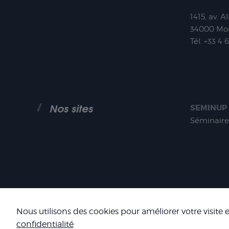
1415, av. A
34000
Mon
Tél.
+33 4 
Nos sites
SEMINUP
Séminaire
COOKIES
Nous utilisons des cookies pour améliorer votre visite
confidentialité
SIRET : 484 434 477 00036 - TV