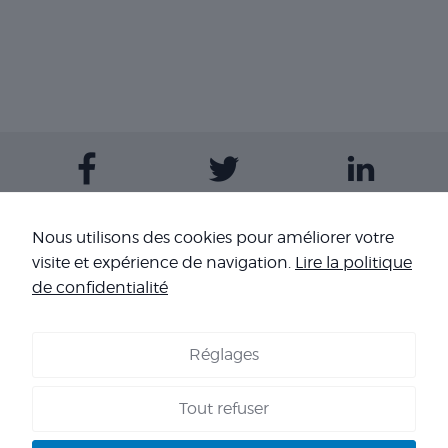
Contactez-nous
Nous utilisons des cookies pour améliorer votre
visite et expérience de navigation.
Lire la politique
Nos sites
de confidentialité
Réglages
COOKIES
-
MENTIONS LÉGALES
-
CONDITIONS GÉNÉRALES DE
VENTE
-
NOS RÉFÉRENCES
Tout refuser
Copyright 2026 - Corpo’Events Agence événementielle
SIRET : 484 434 477 00036 - TVA : FR70 484 434 477 - RC :