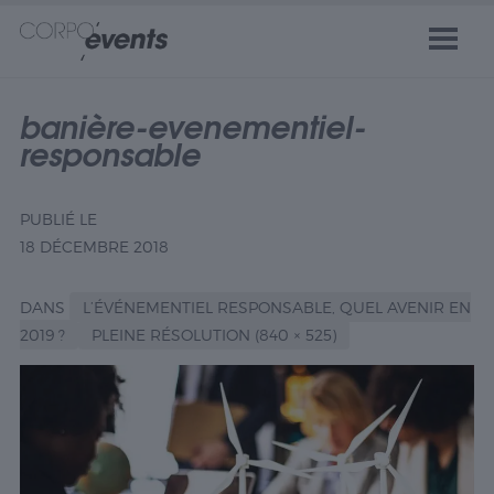
banière-evenementiel-
responsable
PUBLIÉ LE
18 DÉCEMBRE 2018
DANS
L’ÉVÉNEMENTIEL RESPONSABLE, QUEL AVENIR EN
2019 ?
PLEINE RÉSOLUTION (840 × 525)