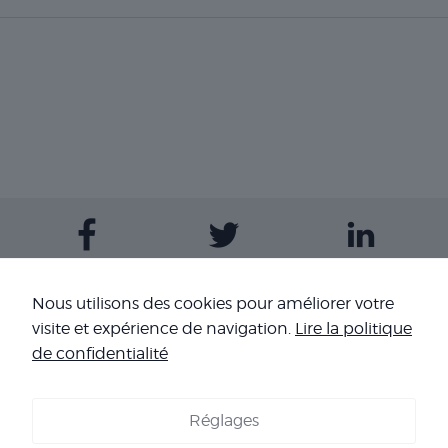
Contactez-nous
Nous utilisons des cookies pour améliorer votre
visite et expérience de navigation.
Lire la politique
Nos sites
de confidentialité
Réglages
COOKIES
-
MENTIONS LÉGALES
-
CONDITIONS GÉNÉRALES DE