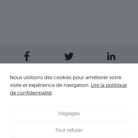
Contactez-nous
Nous utilisons des cookies pour améliorer votre
visite et expérience de navigation.
Lire la politique
Nos sites
de confidentialité
Réglages
COOKIES
-
MENTIONS LÉGALES
-
CONDITIONS GÉNÉRALES DE
VENTE
-
NOS RÉFÉRENCES
Tout refuser
Copyright 2026 - Corpo’Events Agence événementielle