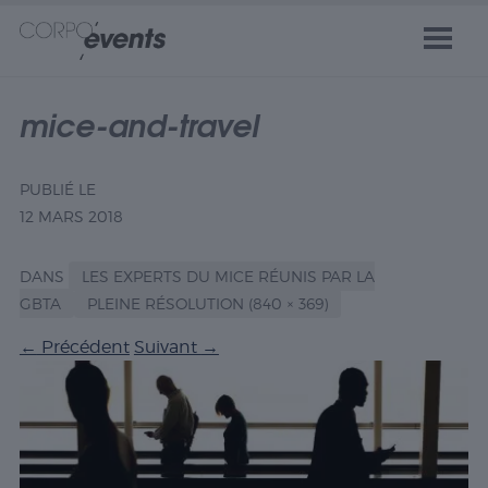
mice-and-travel
PUBLIÉ LE
12 MARS 2018
DANS
LES EXPERTS DU MICE RÉUNIS PAR LA
GBTA
PLEINE RÉSOLUTION (840 × 369)
←
Précédent
Suivant
→