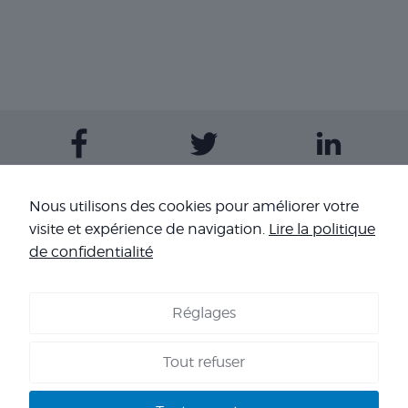
Contactez-nous
Nous utilisons des cookies pour améliorer votre
visite et expérience de navigation.
Lire la politique
Nos sites
de confidentialité
Réglages
COOKIES
-
MENTIONS LÉGALES
-
CONDITIONS GÉNÉRALES DE
VENTE
-
NOS RÉFÉRENCES
Tout refuser
Copyright 2026 - Corpo’Events Agence événementielle
SIRET : 484 434 477 00036 - TVA : FR70 484 434 477 - RC :